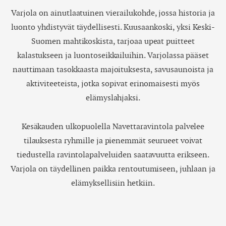
3
4
5
6
7
8
9
Varjola on ainutlaatuinen vierailukohde, jossa historia ja
luonto yhdistyvät täydellisesti. Kuusaankoski, yksi Keski-
10
11
12
13
14
15
16
Suomen mahtikoskista, tarjoaa upeat puitteet
17
18
19
20
21
22
23
kalastukseen ja luontoseikkailuihin. Varjolassa pääset
nauttimaan tasokkaasta majoituksesta, savusaunoista ja
24
25
26
27
28
29
30
aktiviteeteista, jotka sopivat erinomaisesti myös
31
1
2
3
4
5
6
elämyslahjaksi.
Kesäkauden ulkopuolella Navettaravintola palvelee
tilauksesta ryhmille ja pienemmät seurueet voivat
tiedustella ravintolapalveluiden saatavuutta erikseen.
Varjola on täydellinen paikka rentoutumiseen, juhlaan ja
elämyksellisiin hetkiin.