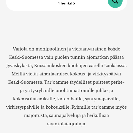
1
henkilö
-
+
Aikuiset
1
Tarkat päivämäärät
-
+
± 1 päivä
Lapset
0
Varjola on monipuolinen ja vieraanvarainen kohde
Keski-Suomessa vain puolen tunnin ajomatkan päässä
± 3 päivää
Jyväskylästä, Kuusaankosken kuohujen äärellä Laukaassa.
± 7 päivää
Meillä vietät ainutlaatuiset kokous- ja virkityspäivät
Keski-Suomessa. Tarjoamme täydelliset puitteet perhe-
ja yritysryhmille unohtumattomille juhla- ja
Elokuu
kokoustilaisuuksille, kuten häille, syntymäpäiville,
virkistyspäiville ja kokouksille. Ryhmille tarjoamme myös
ma
ti
ke
to
pe
la
su
majoitusta, saunapalveluja ja herkullisia
ravintolatarjoiluja.
27
28
29
30
31
1
2