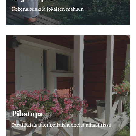
Kokonaisuuksia jokaisen makuun
Pihatupa
Pihatupa
Rustiikkisia talonpoikaishuoneita pihapiirissä