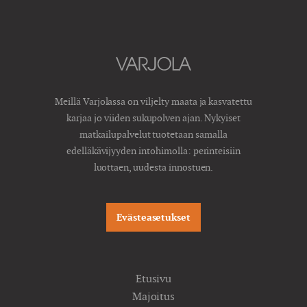
Meillä Varjolassa on viljelty maata ja kasvatettu
karjaa jo viiden sukupolven ajan. Nykyiset
matkailupalvelut tuotetaan samalla
edelläkävijyyden intohimolla: perinteisiin
luottaen, uudesta innostuen.
Evästeasetukset
Etusivu
Majoitus