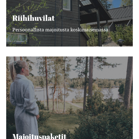
Riihihuvilat
Persoonallista majoitusta koskimaisemassa
Majoituspaketit
Majoituspaketit