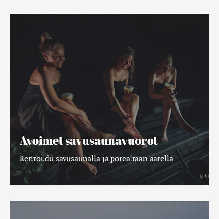
Avoimet
savusaunavuorot
Avoimet savusaunavuorot
Rentoudu savusaunalla ja porealtaan äärellä
Kokouspaketit