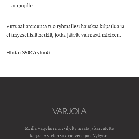
ampujille
Virtuaaliammunta tuo ryhmällesi hauskaa kilpailua ja
elämyksellisiä hetkiä, jotka jäävät varmasti mieleen.
Hinta: 350€/ryhmä
Meillä Varjolassa on viljelty maata ja kasvatettu
karjaa jo viiden sukupolven ajan. Nykyiset