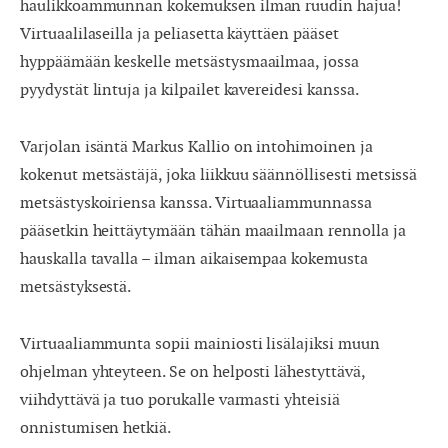
haulikkoammunnan kokemuksen ilman ruudin hajua!
Virtuaalilaseilla ja peliasetta käyttäen pääset
hyppäämään keskelle metsästysmaailmaa, jossa
pyydystät lintuja ja kilpailet kavereidesi kanssa.
Varjolan isäntä Markus Kallio on intohimoinen ja
kokenut metsästäjä, joka liikkuu säännöllisesti metsissä
metsästyskoiriensa kanssa. Virtuaaliammunnassa
pääsetkin heittäytymään tähän maailmaan rennolla ja
hauskalla tavalla – ilman aikaisempaa kokemusta
metsästyksestä.
Virtuaaliammunta sopii mainiosti lisälajiksi muun
ohjelman yhteyteen. Se on helposti lähestyttävä,
viihdyttävä ja tuo porukalle varmasti yhteisiä
onnistumisen hetkiä.