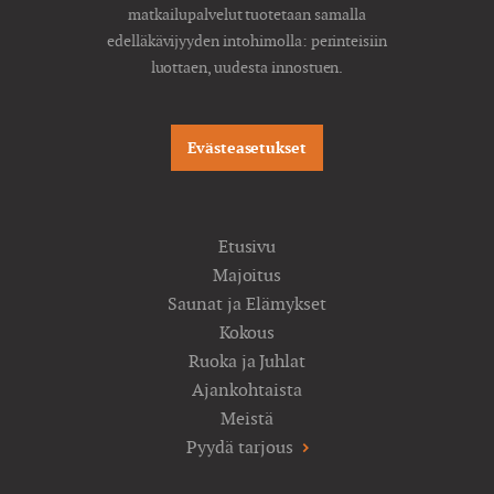
matkailupalvelut tuotetaan samalla
edelläkävijyyden intohimolla: perinteisiin
luottaen, uudesta innostuen.
Evästeasetukset
Etusivu
Majoitus
Saunat ja Elämykset
Kokous
Ruoka ja Juhlat
Ajankohtaista
Meistä
Pyydä tarjous