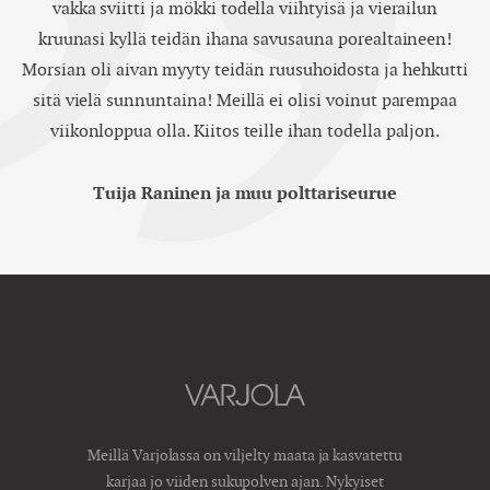
vakka sviitti ja mökki todella viihtyisä ja vierailun
kruunasi kyllä teidän ihana savusauna porealtaineen!
Morsian oli aivan myyty teidän ruusuhoidosta ja hehkutti
sitä vielä sunnuntaina! Meillä ei olisi voinut parempaa
viikonloppua olla. Kiitos teille ihan todella paljon.
Tuija Raninen ja muu polttariseurue
Meillä Varjolassa on viljelty maata ja kasvatettu
karjaa jo viiden sukupolven ajan. Nykyiset