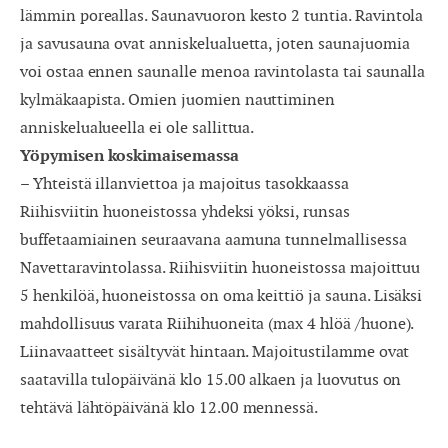
lämmin poreallas. Saunavuoron kesto 2 tuntia. Ravintola
ja savusauna ovat anniskelualuetta, joten saunajuomia
voi ostaa ennen saunalle menoa ravintolasta tai saunalla
kylmäkaapista. Omien juomien nauttiminen
anniskelualueella ei ole sallittua.
Yöpymisen koskimaisemassa
– Yhteistä illanviettoa ja majoitus tasokkaassa
Riihisviitin huoneistossa yhdeksi yöksi, runsas
buffetaamiainen seuraavana aamuna tunnelmallisessa
Navettaravintolassa. Riihisviitin huoneistossa majoittuu
5 henkilöä, huoneistossa on oma keittiö ja sauna. Lisäksi
mahdollisuus varata Riihihuoneita (max 4 hlöä /huone).
Liinavaatteet sisältyvät hintaan. Majoitustilamme ovat
saatavilla tulopäivänä klo 15.00 alkaen ja luovutus on
tehtävä lähtöpäivänä klo 12.00 mennessä.