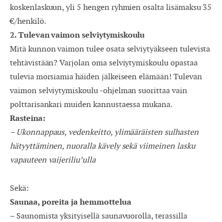
koskenlaskuun, yli 5 hengen ryhmien osalta lisämaksu 35
€/henkilö.
2. Tulevan vaimon selviytymiskoulu
Mitä kunnon vaimon tulee osata selviytyäkseen tulevista
tehtävistään? Varjolan oma selviytymiskoulu opastaa
tulevia morsiamia häiden jälkeiseen elämään! Tulevan
vaimon selviytymiskoulu -ohjelman suorittaa vain
polttarisankari muiden kannustaessa mukana.
Rasteina:
– Ukonnappaus, vedenkeitto, ylimääräisten sulhasten
hätyyttäminen, nuoralla kävely sekä viimeinen lasku
vapauteen vaijeriliu’ulla
Sekä:
Saunaa, poreita ja hemmottelua
– Saunomista yksityisellä saunavuorolla, terassilla