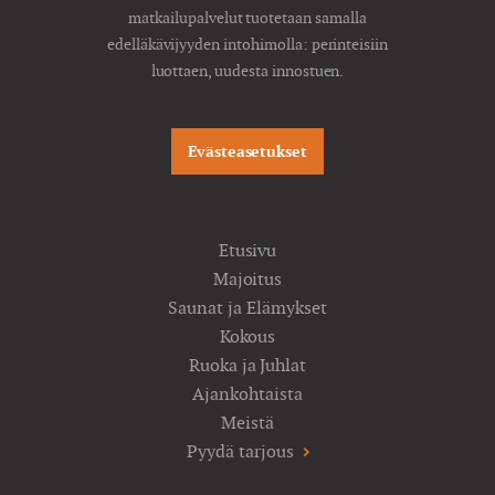
matkailupalvelut tuotetaan samalla
edelläkävijyyden intohimolla: perinteisiin
luottaen, uudesta innostuen.
Evästeasetukset
Etusivu
Majoitus
Saunat ja Elämykset
Kokous
Ruoka ja Juhlat
Ajankohtaista
Meistä
Pyydä tarjous