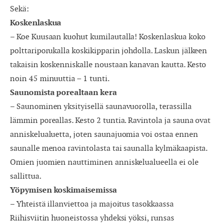
Sekä:
Koskenlaskua
– Koe Kuusaan kuohut kumilautalla! Koskenlaskua koko
polttariporukalla koskikipparin johdolla. Laskun jälkeen
takaisin koskenniskalle noustaan kanavan kautta. Kesto
noin 45 minuuttia – 1 tunti.
Saunomista porealtaan kera
– Saunominen yksityisellä saunavuorolla, terassilla
lämmin poreallas. Kesto 2 tuntia. Ravintola ja sauna ovat
anniskelualuetta, joten saunajuomia voi ostaa ennen
saunalle menoa ravintolasta tai saunalla kylmäkaapista.
Omien juomien nauttiminen anniskelualueella ei ole
sallittua.
Yöpymisen koskimaisemissa
– Yhteistä illanviettoa ja majoitus tasokkaassa
Riihisviitin huoneistossa yhdeksi yöksi, runsas