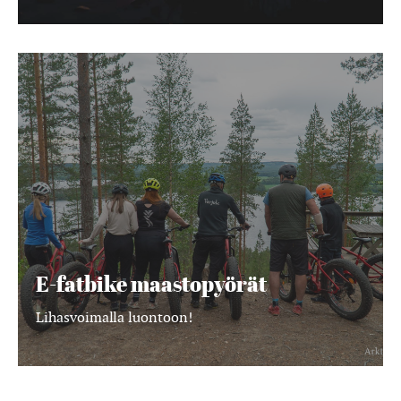
E-
fatbike
maastopyörät
E-fatbike maastopyörät
Lihasvoimalla luontoon!