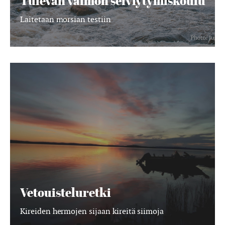
Tulevan vaimon selviytymiskoulu
Laitetaan morsian testiin
Vetouisteluretki
Vetouisteluretki
Kireiden hermojen sijaan kireitä siimoja