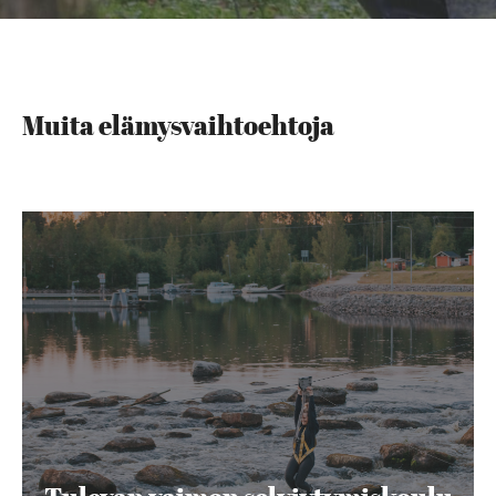
Muita elämysvaihtoehtoja
Tulevan
vaimon
selviytymiskoulu