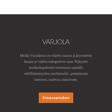
Meillä Varjolassa on viljelty maata ja kasvatettu
karjaa jo viiden sukupolven ajan. Nykyiset
matkailupalvelut tuotetaan samalla
edelläkävijyyden intohimolla: perinteisiin
luottaen, uudesta innostuen.
Evästeasetukset