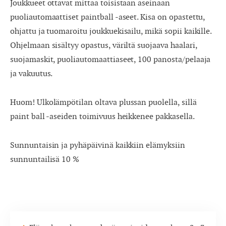
Joukkueet ottavat mittaa toisistaan aseinaan
puoliautomaattiset paintball -aseet. Kisa on opastettu,
ohjattu ja tuomaroitu joukkuekisailu, mikä sopii kaikille.
Ohjelmaan sisältyy opastus, väriltä suojaava haalari,
suojamaskit, puoliautomaattiaseet, 100 panosta/pelaaja
ja vakuutus.
Huom! U
lkolämpötilan oltava plussan puolella
, sillä
paint ball -aseiden toimivuus heikkenee pakkasella.
Sunnuntaisin ja pyhäpäivinä kaikkiin elämyksiin
sunnuntailisä 10 %