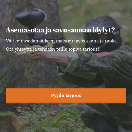
Asemasotaa ja savusaunan löylyt?
Värikuulasodan jälkeen maistuu myös sauna ja ruoka.
Ota yhteyttä ja tehdään teille sopiva tarjous!
Pyydä tarjous