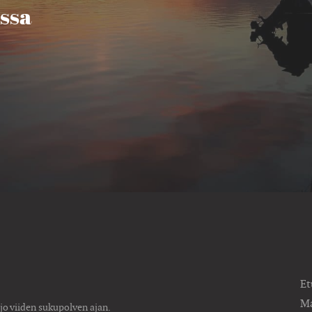
ssa
Et
Ma
 jo viiden sukupolven ajan.