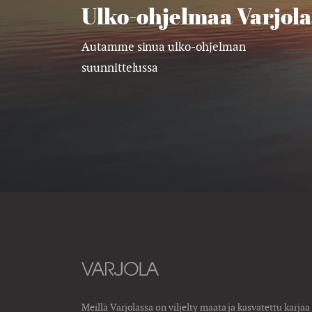
Ulko-ohjelmaa Varjola
Autamme sinua ulko-ohjelman
suunnittelussa
Meillä Varjolassa on viljelty maata ja kasvatettu karjaa