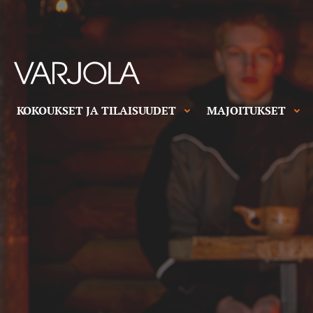
Skip
to
content
Varjolan
tila
Talo
KOKOUKSET JA TILAISUUDET
MAJOITUKSET
täynnä
vanhanajan
vieraanvaraisuutta