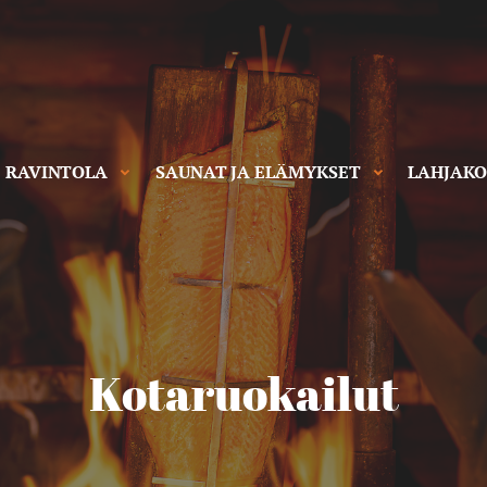
RAVINTOLA
SAUNAT JA ELÄMYKSET
LAHJAKO
Kotaruokailut