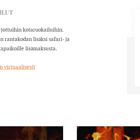
ILUT
jottuihin kotaruokailuihin.
n rantakodan lisäksi safari- ja
otapaikoille lisämaksusta.
 virtuaalisesti