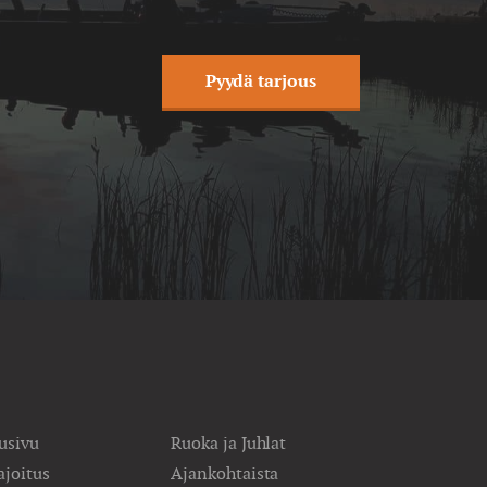
Pyydä tarjous
usivu
Ruoka ja Juhlat
joitus
Ajankohtaista