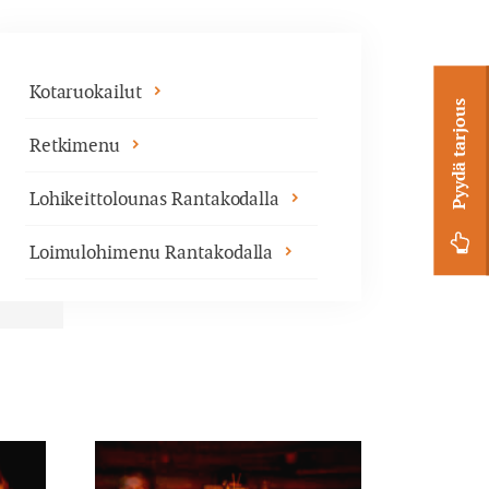
Kotaruokailut
Pyydä tarjous
Retkimenu
Lohikeittolounas Rantakodalla
Loimulohimenu Rantakodalla