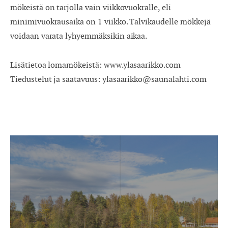
mökeistä on tarjolla vain viikkovuokralle, eli
minimivuokrausaika on 1 viikko. Talvikaudelle mökkejä
voidaan varata lyhyemmäksikin aikaa.
Lisätietoa lomamökeistä: www.ylasaarikko.com
Tiedustelut ja saatavuus: ylasaarikko@saunalahti.com
Laskuniemi