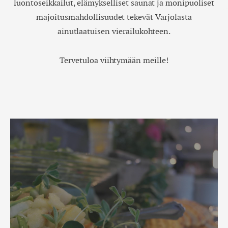
luontoseikkailut, elämykselliset saunat ja monipuoliset
majoitusmahdollisuudet tekevät Varjolasta
ainutlaatuisen vierailukohteen.
Tervetuloa viihtymään meille!
Onnistuneen
kokouksen
resepti