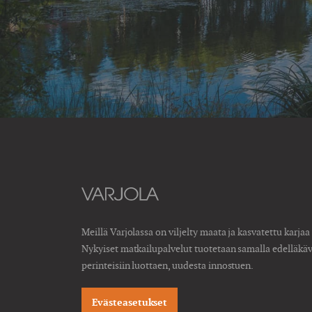
Meillä Varjolassa on viljelty maata ja kasvatettu karjaa
Nykyiset matkailupalvelut tuotetaan samalla edelläkä
perinteisiin luottaen, uudesta innostuen.
Evästeasetukset