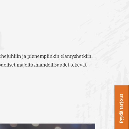
a
rhejuhliin ja pienempiinkin elämyshetkiin.
puoliset majoitusmahdollisuudet tekevät
Pyydä tarjous