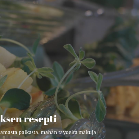
ksen resepti
 samasta paikasta, mahan täydeltä makuja