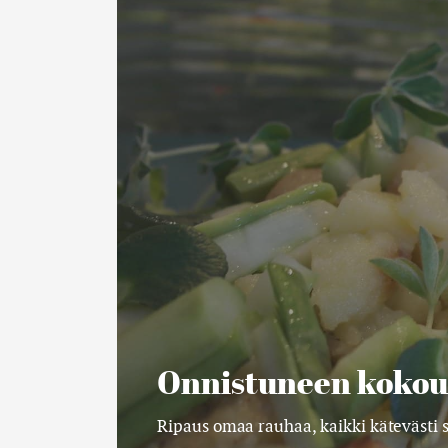
kokouksen
resepti
Onnistuneen kokou
Ripaus omaa rauhaa, kaikki kätevästi