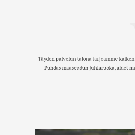
Täyden palvelun talona tarjoamme kaiken t
Puhdas maaseudun juhlaruoka, aidot mau
Onnistuneen