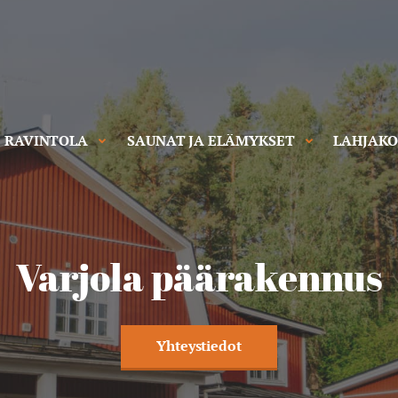
RAVINTOLA
SAUNAT JA ELÄMYKSET
LAHJAKO
Varjolan kesän pitopöyd
Pitopöytä
Kesäkauden pitopöydät