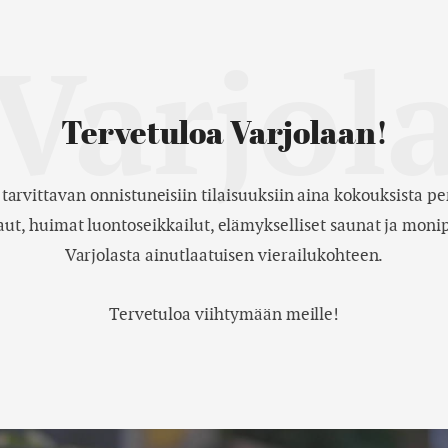
Varjol
Tervetuloa Varjolaan!
arvittavan onnistuneisiin tilaisuuksiin aina kokouksista pe
t, huimat luontoseikkailut, elämykselliset saunat ja moni
Varjolasta ainutlaatuisen vierailukohteen.
Tervetuloa viihtymään meille!