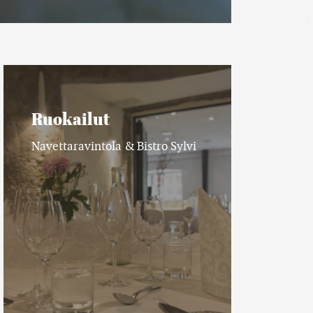
Ruokailut
Ruokailut
Navettaravintola & Bistro Sylvi