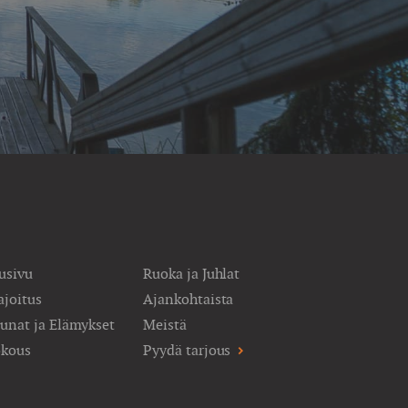
usivu
Ruoka ja Juhlat
joitus
Ajankohtaista
unat ja Elämykset
Meistä
okous
Pyydä tarjous