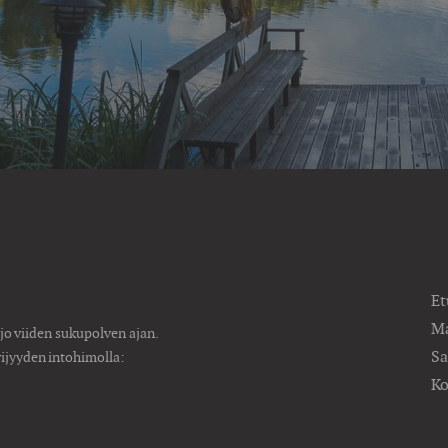
Et
Ma
 jo viiden sukupolven ajan.
Sa
vijyyden intohimolla:
K