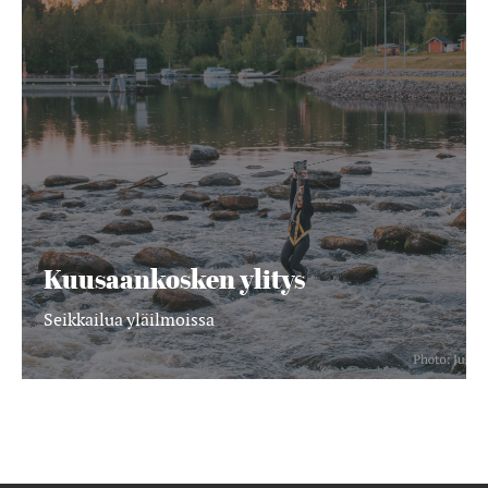
Kuusaankosken
ylitys
Kuusaankosken ylitys
Seikkailua yläilmoissa