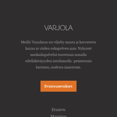
Meillä Varjolassa on viljelty maata ja kasvatettu
karjaa jo viiden sukupolven ajan. Nykyiset
matkailupalvelut tuotetaan samalla
edelläkävijyyden intohimolla: perinteisiin
luottaen, uudesta innostuen.
Evästeasetukset
Etusivu
Majoitus