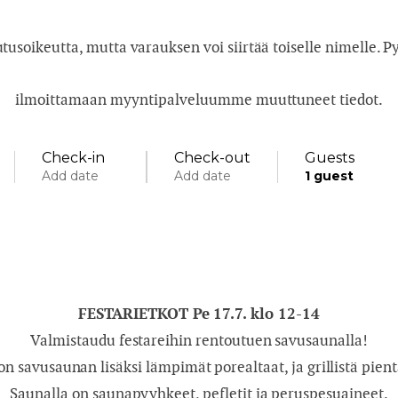
utusoikeutta, mutta varauksen voi siirtää toiselle nimelle.
ilmoittamaan myyntipalveluumme muuttuneet tiedot.
Check-in
Check-out
Guests
S
Add date
Add date
1
guest
Specific days
± 1 day
± 3 days
± 7 days
Adults
FESTARIETKOT Pe 17.7. klo 12-14
Children
August
September
Valmistaudu festareihin rentoutuen savusaunalla!
on savusaunan lisäksi lämpimät porealtaat, ja grillistä pien
wed
thu
fri
sat
sun
mon
tue
wed
thu
Saunalla on saunapyyhkeet, pefletit ja peruspesuaineet.