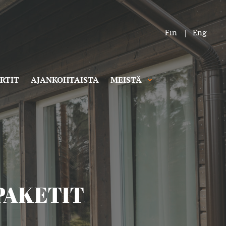
Fin
Eng
RTIT
AJANKOHTAISTA
MEISTÄ
PAKETIT