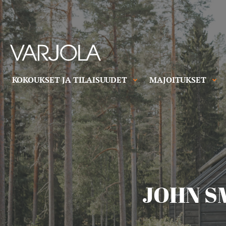
Skip
to
content
Varjolan
tila
Talo
KOKOUKSET JA TILAISUUDET
MAJOITUKSET
täynnä
vanhanajan
vieraanvaraisuutta
JOHN S