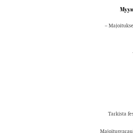
Myymm
– Majoitukse
Tarkista f
Majoitusvarauk