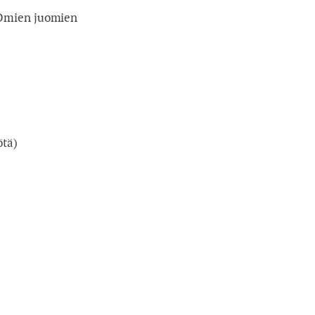
. Omien juomien
4
5
6
11
12
13
18
19
20
ötä)
25
26
27
2
3
4