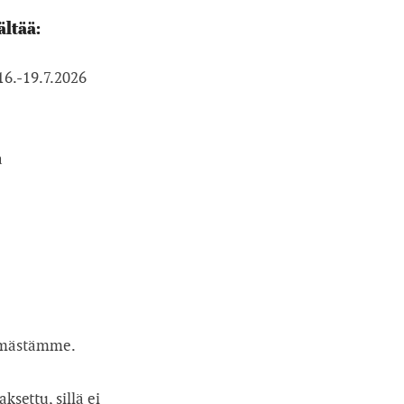
ältää:
16.-19.7.2026
a
elmästämme.
settu, sillä ei