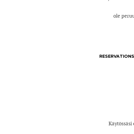
ole peru
RESERVATION
Käytössäsi 
mon
tue