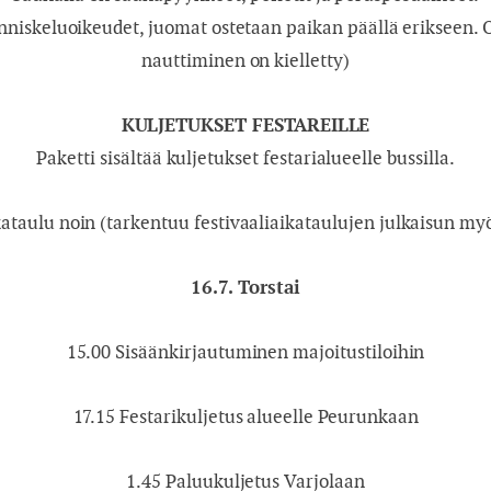
nniskeluoikeudet, juomat ostetaan paikan päällä erikseen
29
30
31
1
2
31
1
2
3
nauttiminen on kielletty)
KULJETUKSET FESTAREILLE
5
6
7
8
9
7
8
9
10
Paketti sisältää kuljetukset festarialueelle bussilla.
12
13
14
15
16
14
15
16
17
ataulu noin (tarkentuu festivaaliaikataulujen julkaisun my
19
20
21
22
23
21
22
23
24
16.7.
Torstai
26
27
28
29
30
28
29
30
1
15.00
Sisäänkirjautuminen majoitustiloihin
2
3
4
5
6
17.15
Festarikuljetus alueelle Peurunkaan
1.45
Paluukuljetus Varjolaan