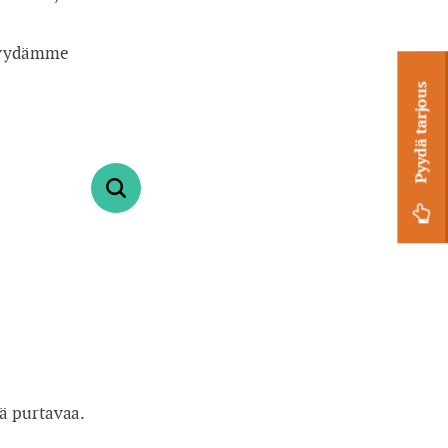
 Pyydämme
Pyydä tarjous
-
+
1
-
+
0
tä purtavaa.
fri
sat
sun