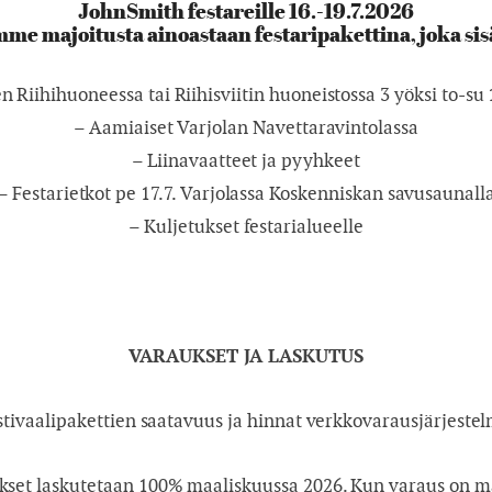
JohnSmith festareille 16.-19.7.2026
e majoitusta ainoastaan festaripakettina, joka sis
n Riihihuoneessa tai Riihisviitin huoneistossa 3 yöksi to-su 
– Aamiaiset Varjolan Navettaravintolassa
– Liinavaatteet ja pyyhkeet
– Festarietkot pe 17.7. Varjolassa Koskenniskan savusaunall
– Kuljetukset festarialueelle
VARAUKSET JA LASKUTUS
estivaalipakettien saatavuus ja hinnat verkkovarausjärjest
set laskutetaan 100% maaliskuussa 2026. Kun varaus on mak