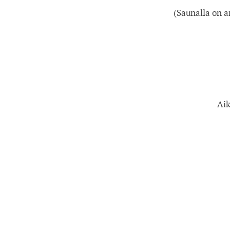
(Saunalla on a
27
28
3
4
10
11
Aik
17
18
24
25
31
1