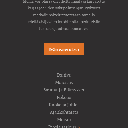
Meillä Varjolassa on viljelty maata ja kasvatettu
karjaa jo viiden sukupolven ajan. Nykyiset
matkailupalvelut tuotetaan samalla
edelläkävijyyden intohimolla: perinteisiin
luottaen, uudesta innostuen.
Evästeasetukset
Etusivu
Majoitus
Saunat ja Elämykset
Kokous
Ruoka ja Juhlat
Ajankohtaista
Meistä
Pyydä tarjous