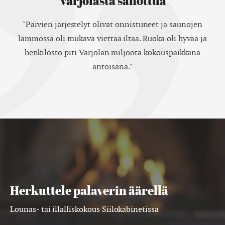
Varjolasta sanottua
"Päivien järjestelyt olivat onnistuneet ja saunojen
lämmössä oli mukava viettää iltaa. Ruoka oli hyvää ja
henkilöstö piti Varjolan miljöötä kokouspaikkana
antoisana."
Herkuttele palaverin äärellä
Lounas- tai illalliskokous Siilokabinetissa