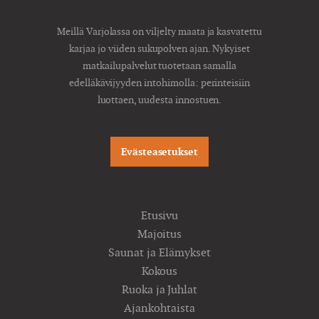
Meillä Varjolassa on viljelty maata ja kasvatettu
karjaa jo viiden sukupolven ajan. Nykyiset
matkailupalvelut tuotetaan samalla
edelläkävijyyden intohimolla: perinteisiin
luottaen, uudesta innostuen.
Evästeasetukset
Etusivu
Majoitus
Saunat ja Elämykset
Kokous
Ruoka ja Juhlat
Ajankohtaista