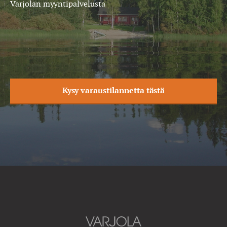
Varjolan myyntipalvelusta
Kysy varaustilannetta tästä