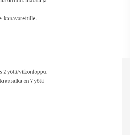
alla on mm. matala ja
-kanavareitille.
 2 yötä/viikonloppu.
rausaika on 7 yötä