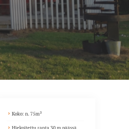
Koko: n. 75m²
Hiekoitettu ranta 30 m päässä