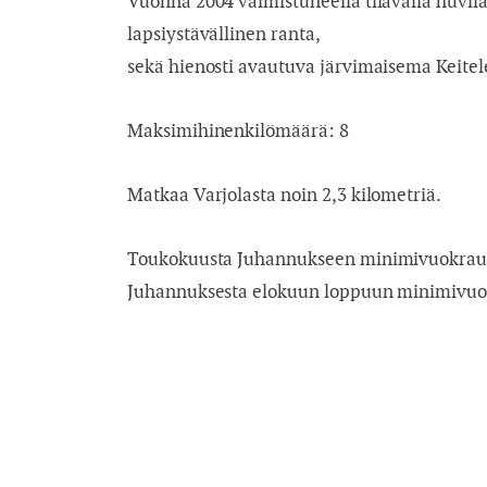
Vuonna 2004 valmistuneella tilavalla huvil
lapsiystävällinen ranta,
sekä hienosti avautuva järvimaisema Keitele
Maksimihinenkilömäärä: 8
Matkaa Varjolasta noin 2,3 kilometriä.
Toukokuusta Juhannukseen minimivuokraus
Juhannuksesta elokuun loppuun minimivuok