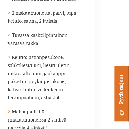
2 makuuhuonetta, parvi, tupa,
keittiö, sauna, 2 kuistia
Tuvassa kaakelipintainen
varaava takka
Keittiö: astianpesukone,
sähköliesi/uuni, liesituuletin,
mikroaaltouuni, jääkaappi-
Pyydä tarjous
pakastin, pyykinpesukone,
kahvinkeitin, vedenkeitin,
leivänpaahdin, astiastot
Makuupaikat 8
(makuuhuoneissa 2 sänkyä,
parvella 4 sänkyä)