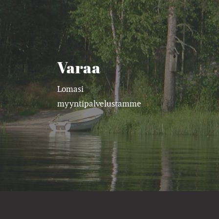
Varaa
Lomasi
myyntipalvelustamme