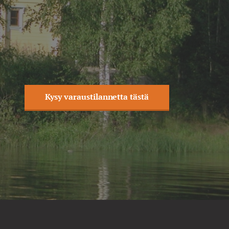
Kysy varaustilannetta tästä