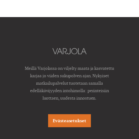
Meillä Varjolassa on viljelty maata ja kasvatettu
karjaa jo viiden sukupolven ajan. Nykyiset
matkailupalvelut tuotetaan samalla
edelläkävijyyden intohimolla: perinteisiin
luottaen, uudesta innostuen.
Evästeasetukset