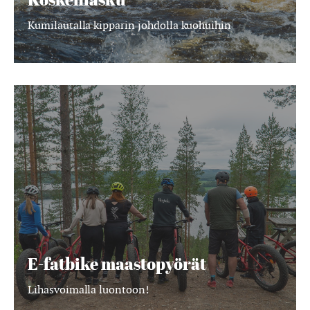
Kumilautalla kipparin johdolla kuohuihin
E-
fatbike
maastopyörät
E-fatbike maastopyörät
Lihasvoimalla luontoon!