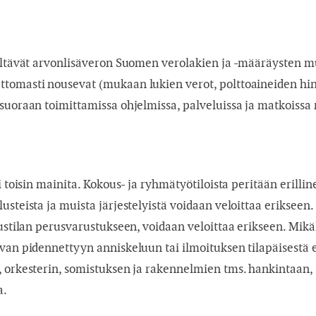
sältävät arvonlisäveron Suomen verolakien ja -määräysten mu
tomasti nousevat (mukaan lukien verot, polttoaineiden hinna
suoraan toimittamissa ohjelmissa, palveluissa ja matkoissa 
 toisin mainita. Kokous- ja ryhmätyötiloista peritään erilline
steista ja muista järjestelyistä voidaan veloittaa erikseen. 
ustilan perusvarustukseen, voidaan veloittaa erikseen. Mikäli
uvan pidennettyyn anniskeluun tai ilmoituksen tilapäisestä e
, orkesterin, somistuksen ja rakennelmien tms. hankintaan, 
a.