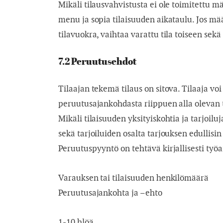
Mikäli tilausvahvistusta ei ole toimitettu 
menu ja sopia tilaisuuden aikataulu. Jos mää
tilavuokra, vaihtaa varattu tila toiseen sek
7.2 Peruutusehdot
Tilaajan tekemä tilaus on sitova. Tilaaja voi
peruutusajankohdasta riippuen alla olevan 
Mikäli tilaisuuden yksityiskohtia ja tarjoil
sekä tarjoiluiden osalta tarjouksen edullisi
Peruutuspyyntö on tehtävä kirjallisesti työ
Varauksen tai tilaisuuden henkilömäärä
Peruutusajankohta ja –ehto
1-10 hlöä