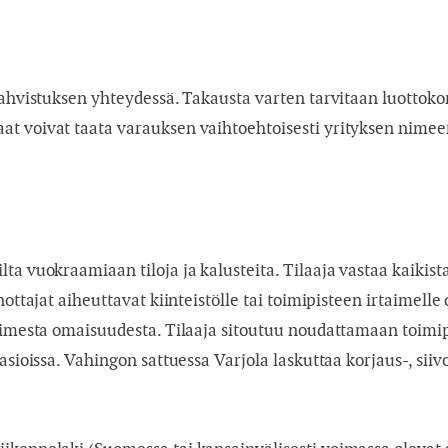
vahvistuksen yhteydessä. Takausta varten tarvitaan luottoko
at voivat taata varauksen vaihtoehtoisesti yrityksen nimee
a vuokraamiaan tiloja ja kalusteita. Tilaaja vastaa kaikista v
nottajat aiheuttavat kiinteistölle tai toimipisteen irtaimelle
taimesta omaisuudesta. Tilaaja sitoutuu noudattamaan toimi
asioissa. Vahingon sattuessa Varjola laskuttaa korjaus-, siiv