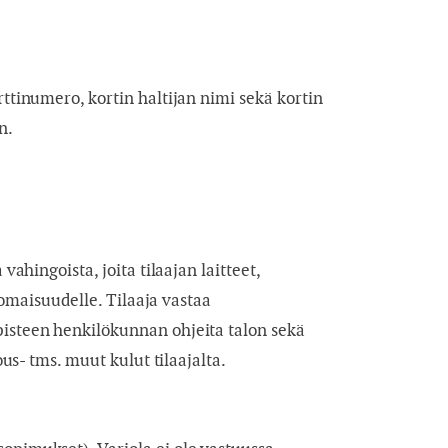
rttinumero, kortin haltijan nimi sekä kortin
n.
ahingoista, joita tilaajan laitteet,
 omaisuudelle. Tilaaja vastaa
pisteen henkilökunnan ohjeita talon sekä
ous- tms. muut kulut tilaajalta.