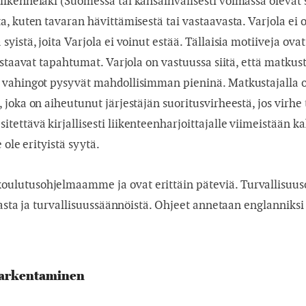
ikennelaki (Suomessa tai kansainvälisesti voimassa olevat s
, kuten tavaran hävittämisestä tai vastaavasta. Varjola ei 
istä, joita Varjola ei voinut estää. Tällaisia motiiveja ova
staavat tapahtumat. Varjola on vastuussa siitä, että matkusta
 vahingot pysyvät mahdollisimman pieninä. Matkustajalla on
 joka on aiheutunut järjestäjän suoritusvirheestä, jos virh
ettävä kirjallisesti liikenteenharjoittajalle viimeistään 
 ole erityistä syytä.
lutusohjelmaamme ja ovat erittäin päteviä. Turvallisuusoh
kasta ja turvallisuussäännöistä. Ohjeet annetaan englanniksi
 tarkentaminen