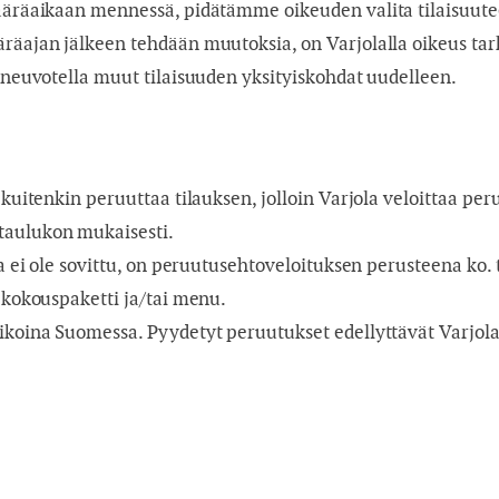
määräaikaan mennessä, pidätämme oikeuden valita tilaisuutee
räajan jälkeen tehdään muutoksia, on Varjolalla oikeus tarki
ä neuvotella muut tilaisuuden yksityiskohdat uudelleen.
 kuitenkin peruuttaa tilauksen, jolloin Varjola veloittaa per
taulukon mukaisesti.
uja ei ole sovittu, on peruutusehtoveloituksen perusteena ko
n kokouspaketti ja/tai menu.
aikoina Suomessa. Pyydetyt peruutukset edellyttävät Varjola