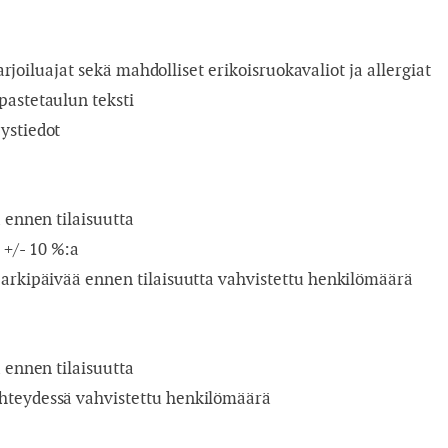
 tarjoiluajat sekä mahdolliset erikoisruokavaliot ja allergiat
pastetaulun teksti
ystiedot
a ennen tilaisuutta
 +/- 10 %:a
 arkipäivää ennen tilaisuutta vahvistettu henkilömäärä
a ennen tilaisuutta
yhteydessä vahvistettu henkilömäärä