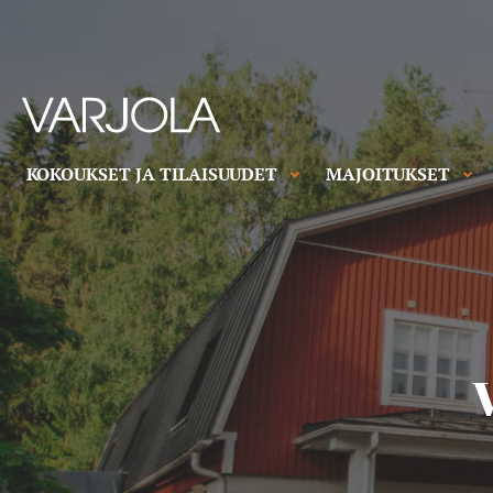
Skip
to
content
Varjolan
tila
Talo
KOKOUKSET JA TILAISUUDET
MAJOITUKSET
täynnä
vanhanajan
vieraanvaraisuutta