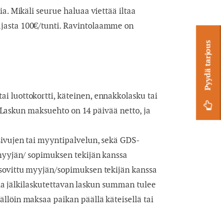
a. Mikäli seurue haluaa viettää iltaa
ajasta 100€/tunti. Ravintolaamme on
Pyydä tarjous
i luottokortti, käteinen, ennakkolasku tai
s. Laskun maksuehto on 14 päivää netto, ja
sivujen tai myyntipalvelun, sekä GDS-
 myyjän/ sopimuksen tekijän kanssa
 sovittu myyjän/sopimuksen tekijän kanssa
illa jälkilaskutettavan laskun summan tulee
llöin maksaa paikan päällä käteisellä tai