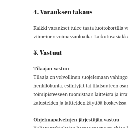
4. Varauksen takaus
Kaikki varaukset tulee taata luottokortilla 
viimeinen voimassaoloaika. Laskutusasiakka
5. Vastuut
Tilaajan vastuu
Tilaaja on velvollinen suojelemaan vahingoilt
henkilökunta, esiintyjät tai tilaisuuteen osa
toimipisteeseen tuomistaan laitteista ja ir
kalusteiden ja laitteiden käyttöä koskevissa 
Ohjelmapalvelujen järjestäjän vastuu