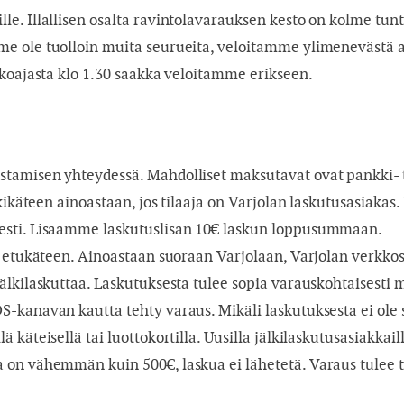
e. Illallisen osalta ravintolavarauksen kesto on kolme tunti
me ole tuolloin muita seurueita, veloitamme ylimenevästä 
tkoajasta klo 1.30 saakka veloitamme erikseen.
tamisen yhteydessä. Mahdolliset maksutavat ovat pankki- ta
lkikäteen ainoastaan, jos tilaaja on Varjolan laskutusasiaka
esti. Lisäämme laskutuslisän 10€ laskun loppusummaan.
a etukäteen. Ainoastaan suoraan Varjolaan, Varjolan verkko
älkilaskuttaa. Laskutuksesta tulee sopia varauskohtaisesti
S-kanavan kautta tehty varaus. Mikäli laskutuksesta ei ole
 käteisellä tai luottokortilla. Uusilla jälkilaskutusasiakka
on vähemmän kuin 500€, laskua ei lähetetä. Varaus tulee tä