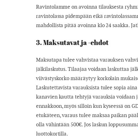
Ravintolamme on avoinna tilauksesta ryhmill
ravintolassa pidempään eikä ravintolassam
mahdollista pitää avoinna klo 24 saakka. Ja
3. Maksutavat ja -ehdot
Maksutapa tulee vahvistaa varauksen vahvis
jälkilaskutus. Tilaajaa voidaan laskuttaa jä
viivästyskorko määräytyy korkolain mukais
Laskutettavista varauksista tulee sopia ain
kanavien kautta tehtyjä varauksia voidaan j
ennakkoon, myös silloin kun kyseessä on GD
etukäteen, varaus tulee maksaa paikan päällä
olla vähintään 500€. Jos laskun loppusumma 
luottokortilla.