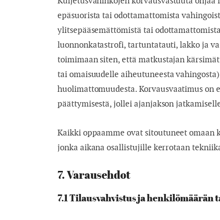
Kuljetusvahinkojen korvausvastuuta ohjaa li
epäsuorista tai odottamattomista vahingoista
ylitsepääsemättömistä tai odottamattomista sy
luonnonkatastrofi, tartuntatauti, lakko ja va
toimimaan siten, että matkustajan kärsimät
tai omaisuudelle aiheutuneesta vahingosta),
huolimattomuudesta. Korvausvaatimus on esit
päättymisestä, jollei ajanjakson jatkamiselle
Kaikki oppaamme ovat sitoutuneet omaan kou
jonka aikana osallistujille kerrotaan teknii
7. Varausehdot
7.1 Tilausvahvistus ja henkilömäärän