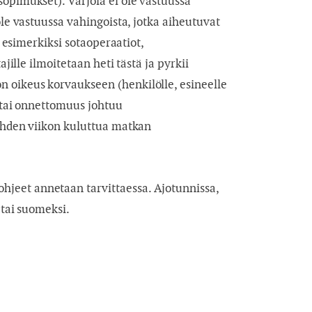
opimukset). Varjola ei ole vastuussa
ole vastuussa vahingoista, jotka aiheutuvat
t esimerkiksi sotaoperaatiot,
jille ilmoitetaan heti tästä ja pyrkii
 oikeus korvaukseen (henkilölle, esineelle
e tai onnettomuus johtuu
kahden viikon kuluttua matkan
jeet annetaan tarvittaessa. Ajotunnissa,
 tai suomeksi.