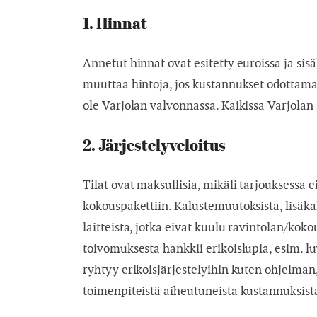
1. Hinnat
Annetut hinnat ovat esitetty euroissa ja si
muuttaa hintoja, jos kustannukset odottamat
ole Varjolan valvonnassa. Kaikissa Varjolan 
2. Järjestelyveloitus
Tilat ovat maksullisia, mikäli tarjouksessa ei
kokouspakettiin. Kalustemuutoksista, lisäkalu
laitteista, jotka eivät kuulu ravintolan/koko
toivomuksesta hankkii erikoislupia, esim. l
ryhtyy erikoisjärjestelyihin kuten ohjelman
toimenpiteistä aiheutuneista kustannuksist