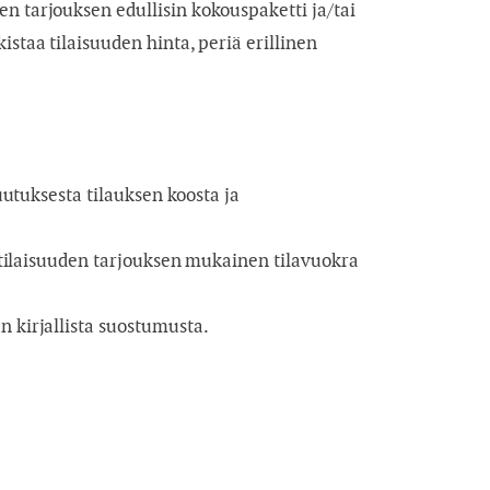
n tarjouksen edullisin kokouspaketti ja/tai
staa tilaisuuden hinta, periä erillinen
uutuksesta tilauksen koosta ja
. tilaisuuden tarjouksen mukainen tilavuokra
n kirjallista suostumusta.